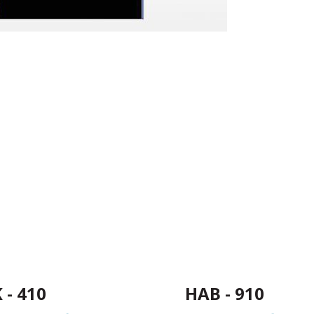
 - 410
HAB - 910